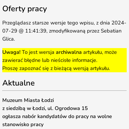
Oferty pracy
Przeglądasz starsze wersje tego wpisu, z dnia 2024-
07-29 @ 11:41:39, zmodyfikowaną przez Sebatian
Glica.
Uwaga!
To jest wersja
archiwalna
artykułu, może
zawierać błędne lub nieścisłe informacje.
Proszę zapoznać się z bieżącą wersją artykułu.
Aktualne
Muzeum Miasta Łodzi
z siedzibą w Łodzi, ul. Ogrodowa 15
ogłasza nabór kandydatów do pracy na wolne
stanowisko pracy