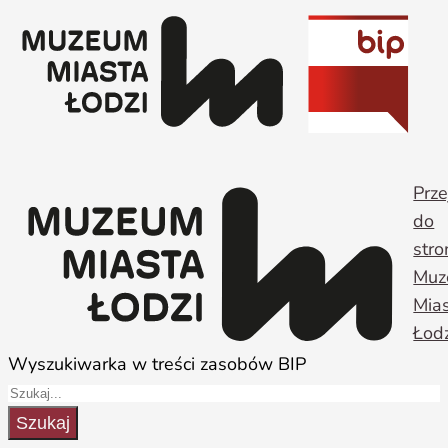
Przejdź
do
treści
Prze
do
stro
Muz
Mia
Łodz
Wyszukiwarka w treści zasobów BIP
Szukaj