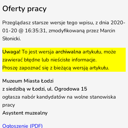
Oferty pracy
Przeglądasz starsze wersje tego wpisu, z dnia 2020-
01-20 @ 16:35:31, zmodyfikowaną przez Marcin
Słonicki.
Uwaga!
To jest wersja
archiwalna
artykułu, może
zawierać błędne lub nieścisłe informacje.
Proszę zapoznać się z bieżącą wersją artykułu.
Muzeum Miasta Łodzi
z siedzibą w Łodzi, ul. Ogrodowa 15
ogłasza nabór kandydatów na wolne stanowiska
pracy
Asystent muzealny
Ogłoszenie (PDF)