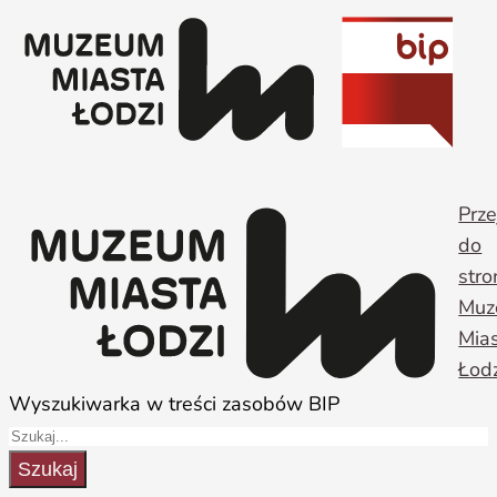
Przejdź
do
treści
Prze
do
stro
Muz
Mia
Łodz
Wyszukiwarka w treści zasobów BIP
Szukaj