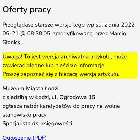
Oferty pracy
Przeglądasz starsze wersje tego wpisu, z dnia 2022-
06-21 @ 08:38:05, zmodyfikowaną przez Marcin
Słonicki.
Uwaga!
To jest wersja
archiwalna
artykułu, może
zawierać błędne lub nieścisłe informacje.
Proszę zapoznać się z bieżącą wersją artykułu.
Muzeum Miasta Łodzi
z siedzibą w Łodzi, ul. Ogrodowa 15
ogłasza nabór kandydatów do pracy na wolne
stanowisko pracy
Specjalista ds. księgowości
Ogłoszenie (PDF)