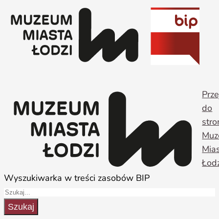
Przejdź
do
treści
Prze
do
stro
Muz
Mia
Łodz
Wyszukiwarka w treści zasobów BIP
Szukaj