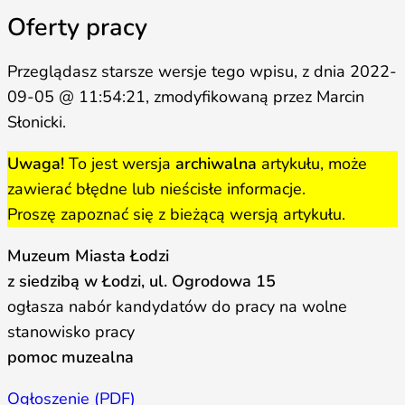
Oferty pracy
Przeglądasz starsze wersje tego wpisu, z dnia 2022-
09-05 @ 11:54:21, zmodyfikowaną przez Marcin
Słonicki.
Uwaga!
To jest wersja
archiwalna
artykułu, może
zawierać błędne lub nieścisłe informacje.
Proszę zapoznać się z bieżącą wersją artykułu.
Muzeum Miasta Łodzi
z siedzibą w Łodzi, ul. Ogrodowa 15
ogłasza nabór kandydatów do pracy na wolne
stanowisko pracy
pomoc muzealna
Ogłoszenie (PDF)