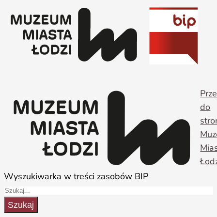
Przejdź
do
treści
Prze
do
stro
Muz
Mia
Łodz
Wyszukiwarka w treści zasobów BIP
Szukaj