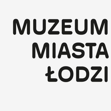
Przejdź
do
treści