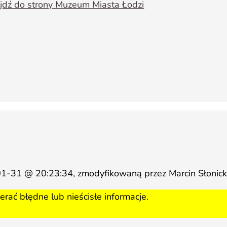
jdź do strony Muzeum Miasta Łodzi
01-31 @ 20:23:34, zmodyfikowaną przez Marcin Słonicki
rać błędne lub nieścisłe informacje.