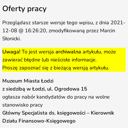
Oferty pracy
Przeglądasz starsze wersje tego wpisu, z dnia 2021-
12-08 @ 16:26:20, zmodyfikowaną przez Marcin
Słonicki.
Uwaga!
To jest wersja
archiwalna
artykułu, może
zawierać błędne lub nieścisłe informacje.
Proszę zapoznać się z bieżącą wersją artykułu.
Muzeum Miasta Łodzi
z siedzibą w Łodzi, ul. Ogrodowa 15
ogłasza nabór kandydatów do pracy na wolne
stanowisko pracy
Główny Specjalista ds. księgowości – Kierownik
Działu Finansowo-Księgowego