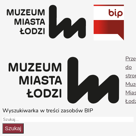
Przejdź
do
treści
Prze
do
stro
Muz
Mia
Łodz
Wyszukiwarka w treści zasobów BIP
Szukaj