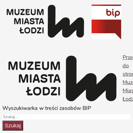
Przejdź
do
treści
Prze
do
stro
Muz
Mia
Łodz
Wyszukiwarka w treści zasobów BIP
Szukaj