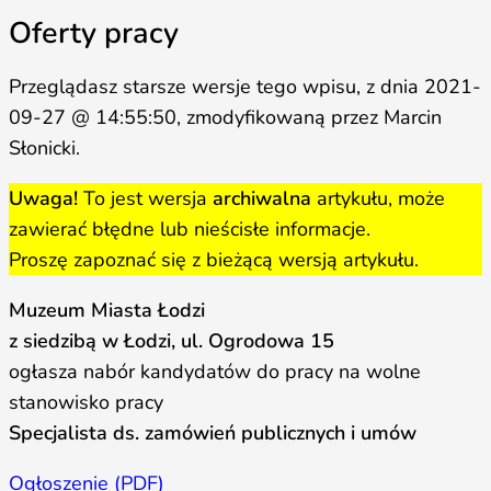
Oferty pracy
Przeglądasz starsze wersje tego wpisu, z dnia 2021-
09-27 @ 14:55:50, zmodyfikowaną przez Marcin
Słonicki.
Uwaga!
To jest wersja
archiwalna
artykułu, może
zawierać błędne lub nieścisłe informacje.
Proszę zapoznać się z bieżącą wersją artykułu.
Muzeum Miasta Łodzi
z siedzibą w Łodzi, ul. Ogrodowa 15
ogłasza nabór kandydatów do pracy na wolne
stanowisko pracy
Specjalista ds. zamówień publicznych i umów
Ogłoszenie (PDF)