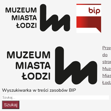
Przejdź
do
treści
Prze
do
stro
Muz
Mia
Łodz
Wyszukiwarka w treści zasobów BIP
Szukaj