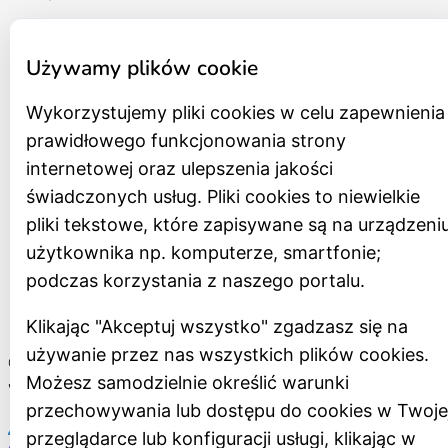
Statut
Regulamin organizacyjny
Używamy plików cookie
Program działania na lata 2021 – 2026
Wykorzystujemy pliki cookies w celu zapewnienia
Schemat organizacyjny
prawidłowego funkcjonowania strony
Zespół
internetowej oraz ulepszenia jakości
Rada Muzeum
świadczonych usług. Pliki cookies to niewielkie
Zamówienia publiczne
pliki tekstowe, które zapisywane są na urządzeni
Archiwum zamówień
użytkownika np. komputerze, smartfonie;
Oferty pracy
podczas korzystania z naszego portalu.
RODO
Redakcja
Klikając "Akceptuj wszystko" zgadzasz się na
używanie przez nas wszystkich plików cookies.
©2026 Muzeum Miasta Łodzi
Możesz samodzielnie określić warunki
Wykonanie:
przechowywania lub dostępu do cookies w Twoje
przeglądarce lub konfiguracji usługi, klikając w