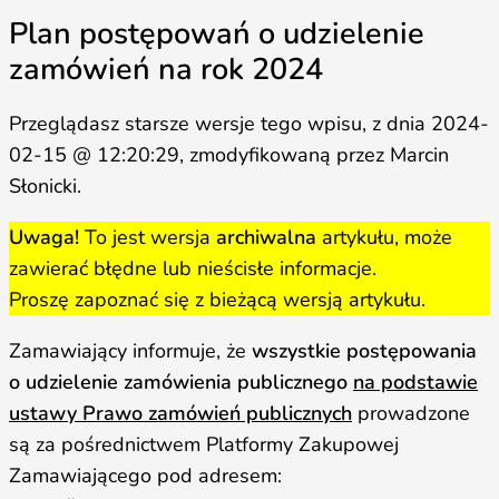
Plan postępowań o udzielenie
zamówień na rok 2024
Przeglądasz starsze wersje tego wpisu, z dnia 2024-
02-15 @ 12:20:29, zmodyfikowaną przez Marcin
Słonicki.
Uwaga!
To jest wersja
archiwalna
artykułu, może
zawierać błędne lub nieścisłe informacje.
Proszę zapoznać się z bieżącą wersją artykułu.
Zamawiający informuje, że
wszystkie postępowania
o udzielenie zamówienia publicznego
na podstawie
ustawy Prawo zamówień publicznych
prowadzone
są za pośrednictwem Platformy Zakupowej
Zamawiającego pod adresem: