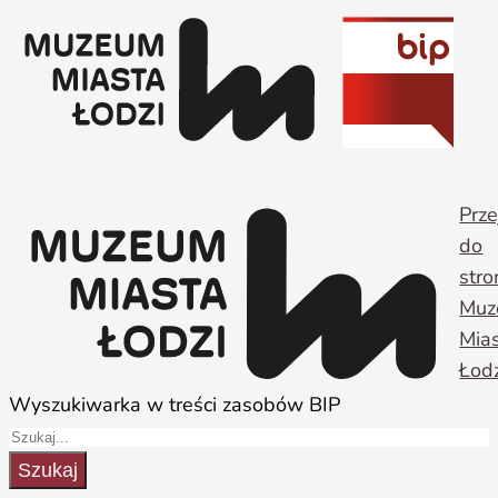
Przejdź
do
treści
Prze
do
stro
Muz
Mia
Łodz
Wyszukiwarka w treści zasobów BIP
Szukaj