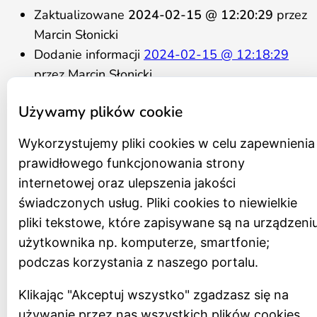
Zaktualizowane
2024-02-15 @ 12:20:29
przez
Marcin Słonicki
Dodanie informacji
2024-02-15 @ 12:18:29
przez Marcin Słonicki
Statut
Używamy plików cookie
Regulamin organizacyjny
Wykorzystujemy pliki cookies w celu zapewnienia
Program działania na lata 2021 – 2026
prawidłowego funkcjonowania strony
Schemat organizacyjny
internetowej oraz ulepszenia jakości
Zespół
świadczonych usług. Pliki cookies to niewielkie
Rada Muzeum
pliki tekstowe, które zapisywane są na urządzeni
Zamówienia publiczne
użytkownika np. komputerze, smartfonie;
Archiwum zamówień
podczas korzystania z naszego portalu.
Oferty pracy
RODO
Klikając "Akceptuj wszystko" zgadzasz się na
Redakcja
używanie przez nas wszystkich plików cookies.