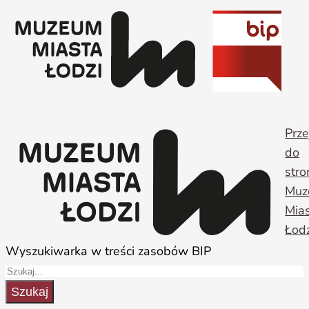
Przejdź
do
treści
Prze
do
stro
Muz
Mia
Łodz
Wyszukiwarka w treści zasobów BIP
Szukaj