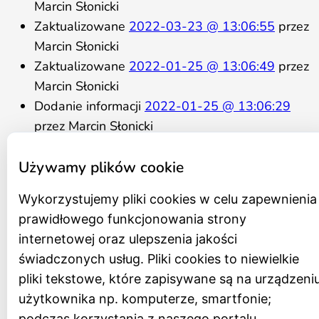
Marcin Słonicki
Zaktualizowane
2022-03-23 @ 13:06:55
przez
Marcin Słonicki
Zaktualizowane
2022-01-25 @ 13:06:49
przez
Marcin Słonicki
Dodanie informacji
2022-01-25 @ 13:06:29
przez Marcin Słonicki
Statut
Używamy plików cookie
Regulamin organizacyjny
Program działania na lata 2021 – 2026
Wykorzystujemy pliki cookies w celu zapewnienia
Schemat organizacyjny
prawidłowego funkcjonowania strony
Zespół
internetowej oraz ulepszenia jakości
Rada Muzeum
świadczonych usług. Pliki cookies to niewielkie
Zamówienia publiczne
pliki tekstowe, które zapisywane są na urządzeni
Archiwum zamówień
użytkownika np. komputerze, smartfonie;
Oferty pracy
podczas korzystania z naszego portalu.