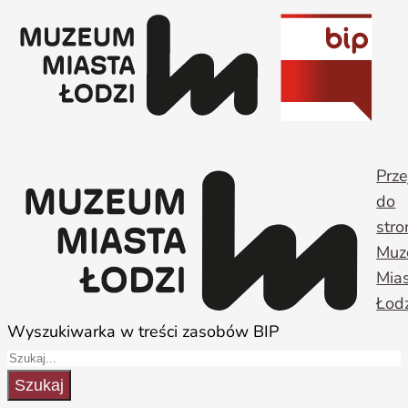
Przejdź
do
treści
Prze
do
stro
Muz
Mia
Łodz
Wyszukiwarka w treści zasobów BIP
Szukaj