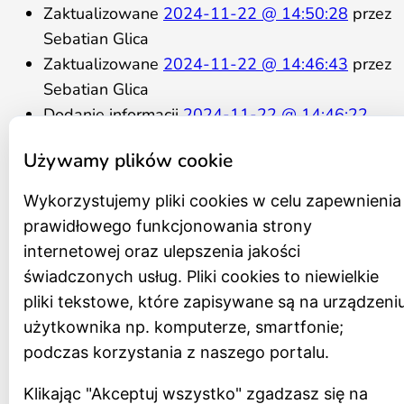
Zaktualizowane
2024-11-22 @ 14:50:28
przez
Sebatian Glica
Zaktualizowane
2024-11-22 @ 14:46:43
przez
Sebatian Glica
Dodanie informacji
2024-11-22 @ 14:46:22
przez Sebatian Glica
Używamy plików cookie
Statut
Wykorzystujemy pliki cookies w celu zapewnienia
Regulamin organizacyjny
prawidłowego funkcjonowania strony
Program działania na lata 2021 – 2026
internetowej oraz ulepszenia jakości
Schemat organizacyjny
świadczonych usług. Pliki cookies to niewielkie
Zespół
pliki tekstowe, które zapisywane są na urządzeni
Rada Muzeum
użytkownika np. komputerze, smartfonie;
Zamówienia publiczne
podczas korzystania z naszego portalu.
Archiwum zamówień
Oferty pracy
Klikając "Akceptuj wszystko" zgadzasz się na