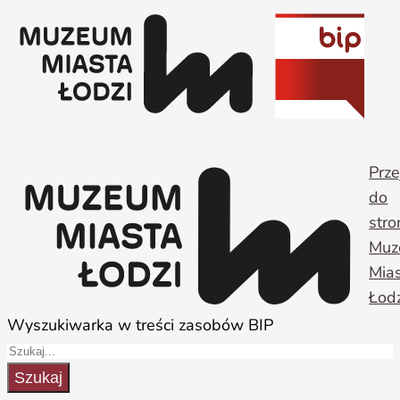
Przejdź
do
treści
Prze
do
stro
Muz
Mia
Łodz
Wyszukiwarka w treści zasobów BIP
Szukaj