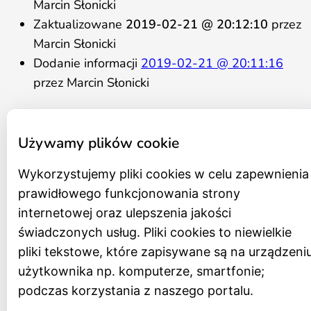
Marcin Słonicki
Zaktualizowane
2019-02-21 @ 20:12:10
przez
Marcin Słonicki
Dodanie informacji
2019-02-21 @ 20:11:16
przez Marcin Słonicki
Statut
Regulamin organizacyjny
Używamy plików cookie
Program działania na lata 2021 – 2026
Schemat organizacyjny
Wykorzystujemy pliki cookies w celu zapewnienia
Zespół
prawidłowego funkcjonowania strony
Rada Muzeum
internetowej oraz ulepszenia jakości
Zamówienia publiczne
świadczonych usług. Pliki cookies to niewielkie
Archiwum zamówień
pliki tekstowe, które zapisywane są na urządzeni
Oferty pracy
użytkownika np. komputerze, smartfonie;
RODO
podczas korzystania z naszego portalu.
Redakcja