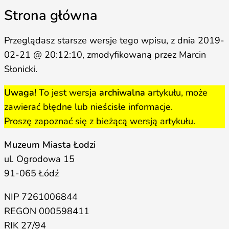
Strona główna
Przeglądasz starsze wersje tego wpisu, z dnia 2019-
02-21 @ 20:12:10, zmodyfikowaną przez Marcin
Słonicki.
Uwaga!
To jest wersja
archiwalna
artykułu, może
zawierać błędne lub nieścisłe informacje.
Proszę zapoznać się z bieżącą wersją artykułu.
Muzeum Miasta Łodzi
ul. Ogrodowa 15
91-065 Łódź
NIP 7261006844
REGON 000598411
RIK 27/94